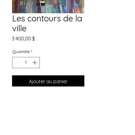
Les contours de la
ville
Prix
3 400,00 $
Quantité
*
Ajouter au panier
Commander et payer
Techniques mixtes sur papier -
Mixed Medias on Paper
Non encadrée - not framed